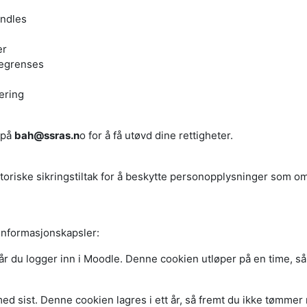
andles
er
begrenses
lering
 på
bah@ssras.n
o for å få utøvd dine rettigheter.
satoriske sikringstiltak for å beskytte personopplysninger som om
informasjonskapsler:
u logger inn i Moodle. Denne cookien utløper på en time, så sa
d sist. Denne cookien lagres i ett år, så fremt du ikke tømmer m