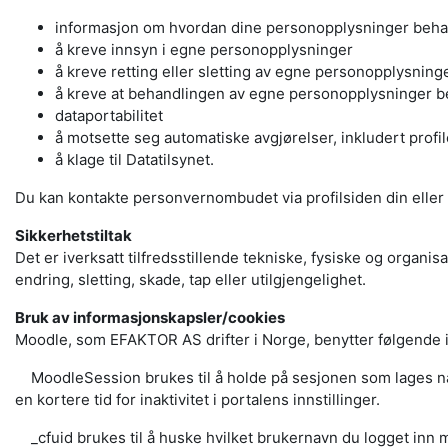
informasjon om hvordan dine personopplysninger beh
å kreve innsyn i egne personopplysninger
å kreve retting eller sletting av egne personopplysning
å kreve at behandlingen av egne personopplysninger 
dataportabilitet
å motsette seg automatiske avgjørelser, inkludert profi
å klage til Datatilsynet.
Du kan kontakte personvernombudet via profilsiden din eller
Sikkerhetstiltak
Det er iverksatt tilfredsstillende tekniske, fysiske og organi
endring, sletting, skade, tap eller utilgjengelighet.
Bruk av informasjonskapsler/cookies
Moodle, som EFAKTOR AS drifter i Norge, benytter følgende 
MoodleSession brukes til å holde på sesjonen som lages når d
en kortere tid for inaktivitet i portalens innstillinger.
_cfuid brukes til å huske hvilket brukernavn du logget inn me