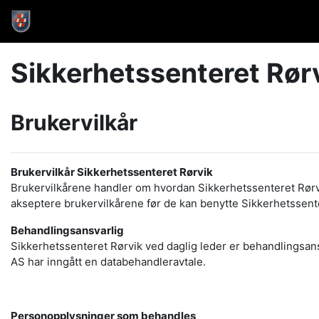
Gå til hovedinnhold
Start
Sikkerhetssenteret Rør
Brukervilkår
Brukervilkår Sikkerhetssenteret Rørvik
Brukervilkårene handler om hvordan Sikkerhetssenteret Rørvi
akseptere brukervilkårene før de kan benytte Sikkerhetssent
Behandlingsansvarlig
Sikkerhetssenteret Rørvik ved daglig leder er behandlings
AS har inngått en databehandleravtale.
Personopplysninger som behandles