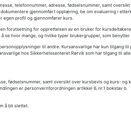
resse, telefonnummer, adresse, fødselsnummer, samt oversikt o
 dokumentere gjennomført opplæring, be om evaluering i etter
er egen profil og gjennomfører kurs.
n forutsetning for opprettelsen av en bruker for kursdeltaker
d å se hvor mange, og hvilke typer brukergrupper, som benytter
 personopplysninger til andre. Kursansvarlige har kun tilgang ti
ansvarlige hos Sikkerhetssenteret Rørvik som har tilgang til al
e, fødselsnummer, samt oversikt over kursbevis og kurs- og kar
ndlingen er personvernforordningen artikkel 6, nr.1 bokstav b.
 å bli slettet.