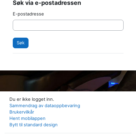
Søk via e-postadressen
Søk via e-postadressen
E-postadresse
Du er ikke logget inn.
Sammendrag av dataoppbevaring
Brukervilkår
Hent mobilappen
Bytt til standard design